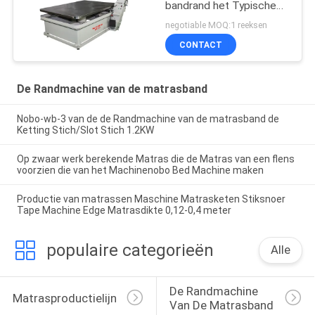
bandrand het Typische
Naaiende Hoofd voor
negotiable MOQ:1 reeksen
Matras Productie
CONTACT
De Randmachine van de matrasband
Nobo-wb-3 van de de Randmachine van de matrasband de
Ketting Stich/Slot Stich 1.2KW
Op zwaar werk berekende Matras die de Matras van een flens
voorzien die van het Machinenobo Bed Machine maken
Productie van matrassen Maschine Matrasketen Stiksnoer
Tape Machine Edge Matrasdikte 0,12-0,4 meter
populaire categorieën
Alle
De Randmachine 
Matrasproductielijn
Van De Matrasband