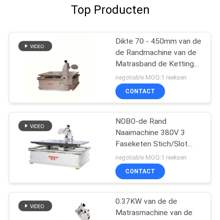
Top Producten
Dikte 70 - 450mm van de
de Randmachine van de
Matrasband de Ketting
Stich/Slot Stich 15
negotiable MOQ:1 reeksen
Units/H
CONTACT
NOBO-de Rand
Naaimachine 380V 3
Faseketen Stich/Slot
Stich van de Matrasband
negotiable MOQ:1 reeksen
CONTACT
0.37KW van de de
Matrasmachine van de