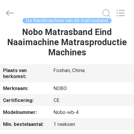
Foshan
Nobo
Machinery
Co.,
Ltd..
De Randmachine van de matrasband
All
Rights
Nobo Matrasband Eind
THUIS
Reserved.
Developed
by
Naaimachine Matrasproductie
ECER
PRODUCTEN
Machines
OVER
Plaats van
Foshan, China
herkomst:
ONS
Merknaam:
NOBO
FABRIEKSREIS
Certificering:
CE
Modelnummer:
Nobo-wb-4
KWALITEITSCONTROLE
Min. bestelaantal:
1 reeksen