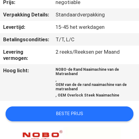
CONTACTEER
Prijs:
negotiable
ONS
Verpakking Details:
Standaardverpakking
Levertijd:
15-45 het werkdagen
NIEUWS
Betalingscondities:
T/T, L/C
ALLE
Levering
2 reeks/Reeksen per Maand
vermogen:
GEVALLEN
Hoog licht:
NOBO-de Rand Naaimachine van de
Matrasband
,
VR
OEM van de de rand naaimachine van de
matrasband
,
OEM Overlock Steek Naaimachine
SITEMAP
BESTE PRIJS
PRIVACYBELEID