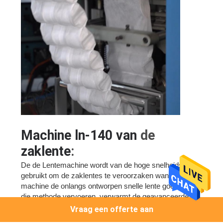
Machine ln-140 van
de
zaklente
:
De de Lentemachine wordt van de hoge snelheidszak
gebruikt om de zaklentes te veroorzaken want de
machine de onlangs ontworpen snelle lente goedkeurt
die methode vervoeren, verwarmt de geavanceerde
servobesturing en staaldraad behandelingstechnologie
Vraag een offerte aan
voor, die zeer de productiecapaciteit verbetert.