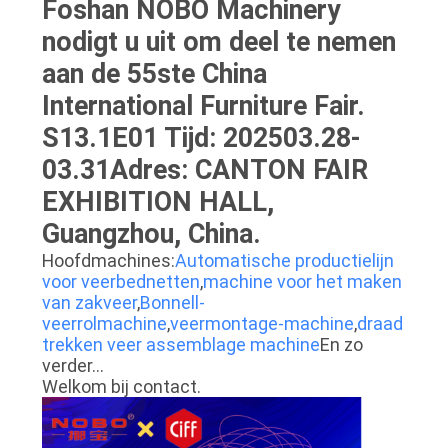
Foshan NOBO Machinery
nodigt u uit om deel te nemen
aan de 55ste China
International Furniture Fair.
S13.1E01 Tijd: 202503.28-
03.31Adres: CANTON FAIR
EXHIBITION HALL,
Guangzhou, China.
Hoofdmachines:
Automatische productielijn
voor veerbednetten
,
machine voor het maken
van zakveer
,
Bonnell-
veerrolmachine
,
veermontage-machine
,
draad
trekken veer assemblage machine
En zo
verder...
Welkom bij contact.