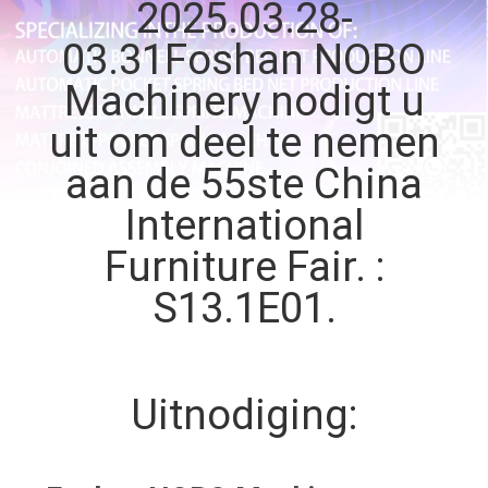
CONTACTEER
2025.03.28-
ONS
03.31Foshan NOBO
Machinery nodigt u
NIEUWS
uit om deel te nemen
aan de 55ste China
ALLE
International
GEVALLEN
Furniture Fair. :
VR
S13.1E01.
SITEMAP
Uitnodiging:
PRIVACYBELEID