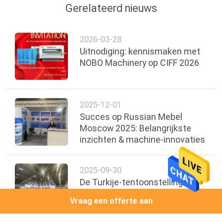
Gerelateerd nieuws
2026-03-28
Uitnodiging: kennismaken met
NOBO Machinery op CIFF 2026
2025-12-01
Succes op Russian Mebel
Moscow 2025: Belangrijkste
inzichten & machine-innovaties
2025-09-30
De Turkije-tentoonstelling van
september 2025 is succesvol
Vraag een offerte aan
afgerond!