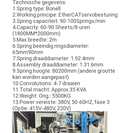
Technische gegevens:
1.Spring type: Bonell
2.Working principe: EtherCATservobesturing
3.Spring capaciteit: 90-100Springs/min
4.Capacity: 60-90 Sheets/8-uren
(1800MM*2000mm)
5.Max breedte: 2m
6.Spring beëindig ringsdiameter:
65mm90mm
7.Spring draaddiameter: 1.92.4mm
8.Assembly draaddiameter: 1.31.6mm
9.Spring hoogte: 80200mm (andere grootte
kan worden aangepast)
10.Convolutions: 4-7 draaien
11.Total macht: Approx.35 KVA
12.Weight: Ong.: 5500KG
13.Power vereiste: 380V, 50-60HZ, fase 3
(Optie: 415V-480V, 220V)