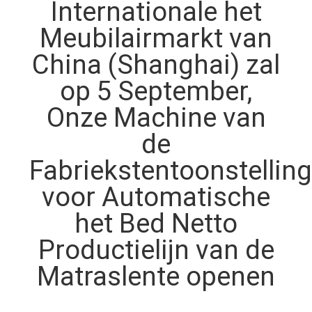
CONTACTEER
Internationale het
ONS
Meubilairmarkt van
China (Shanghai) zal
NIEUWS
op 5 September,
Onze Machine van
ALLE
de
GEVALLEN
Fabriekstentoonstelling
VR
voor Automatische
het Bed Netto
SITEMAP
Productielijn van de
Matraslente openen
PRIVACYBELEID