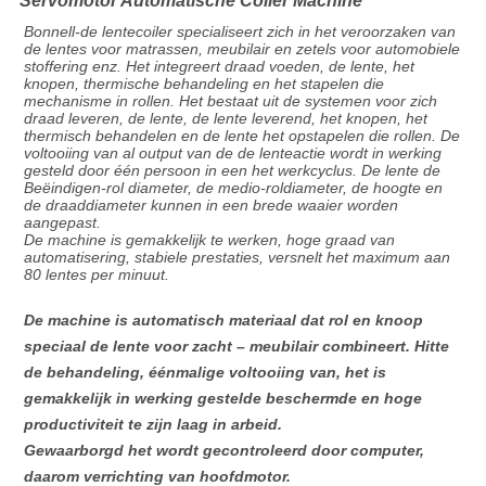
Servomotor Automatische Coiler Machine
Bonnell-de lentecoiler specialiseert zich in het veroorzaken van
de lentes voor matrassen, meubilair en zetels voor automobiele
stoffering enz. Het integreert draad voeden, de lente, het
knopen, thermische behandeling en het stapelen die
mechanisme in rollen. Het bestaat uit de systemen voor zich
draad leveren, de lente, de lente leverend, het knopen, het
thermisch behandelen en de lente het opstapelen die rollen. De
voltooiing van al output van de de lenteactie wordt in werking
gesteld door één persoon in een het werkcyclus. De lente de
Beëindigen-rol diameter, de medio-roldiameter, de hoogte en
de draaddiameter kunnen in een brede waaier worden
aangepast.
De machine is gemakkelijk te werken, hoge graad van
automatisering, stabiele prestaties, versnelt het maximum aan
80 lentes per minuut.
De machine is automatisch materiaal dat rol en knoop
speciaal de lente voor zacht – meubilair combineert. Hitte
de behandeling, éénmalige voltooiing van, het is
gemakkelijk in werking gestelde beschermde en hoge
productiviteit te zijn laag in arbeid.
Gewaarborgd het wordt gecontroleerd door computer,
daarom verrichting van hoofdmotor.