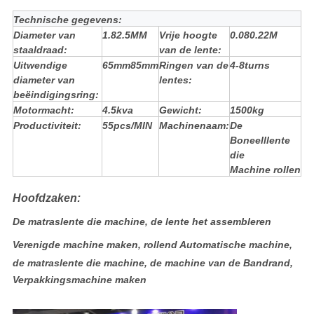
Technische gegevens:
Diameter van
1.82.5MM
Vrije hoogte
0.080.22M
staaldraad:
van de lente:
Uitwendige
65mm85mm
Ringen van de
4-8turns
diameter van
lentes:
beëindigingsring:
Motormacht:
4.5kva
Gewicht:
1500kg
Productiviteit:
55pcs/MIN
Machinenaam:
De
Boneelllente
die
Machine rollen
Hoofdzaken:
De matraslente die machine, de lente het assembleren
Verenigde machine maken, rollend Automatische machine,
de matraslente die machine, de machine van de Bandrand,
Verpakkingsmachine maken