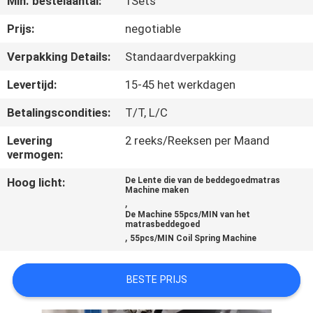
Min. bestelaantal:
1Sets
CONTACTEER
ONS
Prijs:
negotiable
Verpakking Details:
Standaardverpakking
NIEUWS
Levertijd:
15-45 het werkdagen
Betalingscondities:
T/T, L/C
ALLE
GEVALLEN
Levering
2 reeks/Reeksen per Maand
vermogen:
Hoog licht:
De Lente die van de beddegoedmatras
VR
Machine maken
,
De Machine 55pcs/MIN van het
matrasbeddegoed
SITEMAP
,
55pcs/MIN Coil Spring Machine
PRIVACYBELEID
BESTE PRIJS