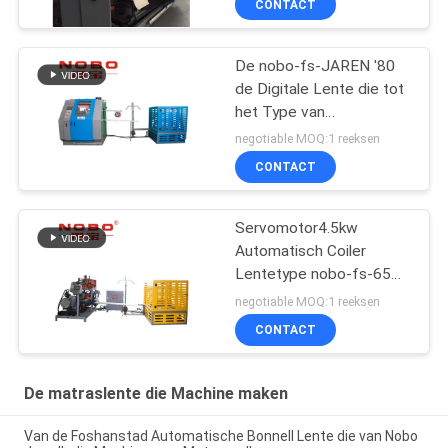
CONTACT
De nobo-fs-JAREN '80
de Digitale Lente die tot
het Type van
Machinebonell 80 maken
negotiable MOQ:1 reeksen
PCs MIN For Mattress
CONTACT
Servomotor4.5kw
Automatisch Coiler
Lentetype nobo-fs-65
van Machinebonell
negotiable MOQ:1 reeksen
CONTACT
De matraslente die Machine maken
Van de Foshanstad Automatische Bonnell Lente die van Nobo