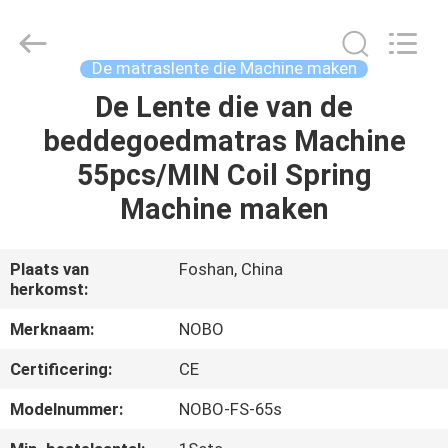
Nobo
Machinery
Co.,
Ltd..
All
De matraslente die Machine maken
Rights
Reserved.
De Lente die van de
THUIS
Developed
by
ECER
beddegoedmatras Machine
PRODUCTEN
55pcs/MIN Coil Spring
Machine maken
OVER
ONS
Plaats van
Foshan, China
herkomst:
FABRIEKSREIS
Merknaam:
NOBO
Certificering:
CE
KWALITEITSCONTROLE
Modelnummer:
NOBO-FS-65s