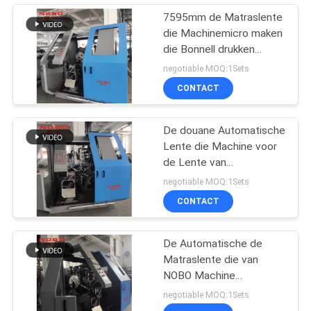
7595mm de Matraslente
die Machinemicro maken
die Bonnell drukken
Machines opspringen
negotiable MOQ:1Sets
CONTACT
De douane Automatische
Lente die Machine voor
de Lente van
Matrasbonnell maken
negotiable MOQ:1Sets
CONTACT
De Automatische de
Matraslente die van
NOBO Machine
80pcs/Min maken
negotiable MOQ:1Sets