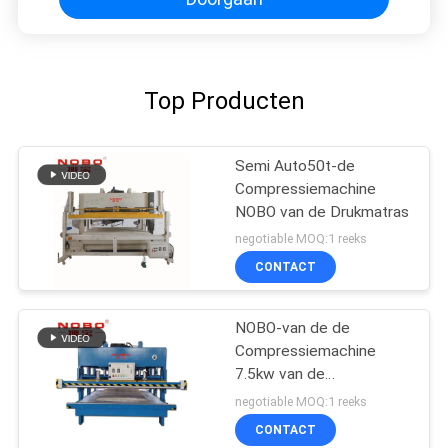
Top Producten
Semi Auto50t-de
Compressiemachine
NOBO van de Drukmatras
negotiable MOQ:1 reeks
CONTACT
NOBO-van de de
Compressiemachine
7.5kw van de
Vacuümpompmatras
negotiable MOQ:1 reeks
Automatische de
CONTACT
Matrascompressor