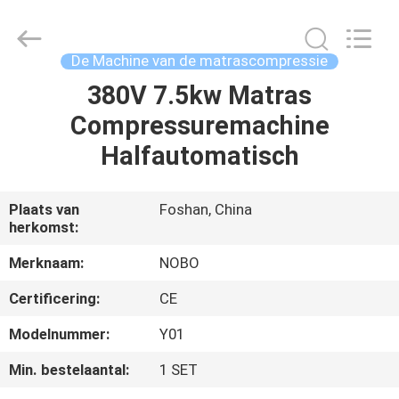
Nobo
Machinery
Co.,
Ltd..
All
De Machine van de matrascompressie
Rights
Reserved.
380V 7.5kw Matras
THUIS
Developed
by
ECER
Compressuremachine
PRODUCTEN
Halfautomatisch
OVER
Plaats van
Foshan, China
herkomst:
ONS
Merknaam:
NOBO
FABRIEKSREIS
Certificering:
CE
Modelnummer:
Y01
KWALITEITSCONTROLE
Min. bestelaantal:
1 SET