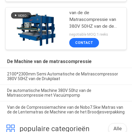
van de de
Matrascompressie van
380V 50HZ van de de
Machinematras de
negotiable MOQ:1 reeks
Machine van de de
CONTACT
Filmverpakking 7.5kw nb-
Y06
De Machine van de matrascompressie
2100*2300mm Semi Automatische de Matrascompressor
380V 50HZ van de Drukplaat
De automatische Machine 380V 50hz van de
Matrascompressie met Vacuümpomp
Van de de Compressiemachine van de Nobo7.5kw Matras van
de de Lentematras de Machine van de het Broodjesverpakking
populaire categorieën
Alle