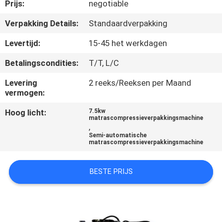
CONTACTEER
Prijs:
negotiable
ONS
Verpakking Details:
Standaardverpakking
Levertijd:
15-45 het werkdagen
NIEUWS
Betalingscondities:
T/T, L/C
ALLE
Levering
2 reeks/Reeksen per Maand
vermogen:
GEVALLEN
Hoog licht:
7.5kw
matrascompressieverpakkingsmachine
,
VR
Semi-automatische
matrascompressieverpakkingsmachine
SITEMAP
BESTE PRIJS
PRIVACYBELEID