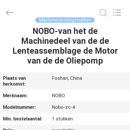
Machinery
Co.,
Ltd..
All
Rights
Machinevervangstukken
Reserved.
Developed
by
NOBO-van het de
THUIS
ECER
Machinedeel van de de
PRODUCTEN
Lenteassemblage de Motor
van de de Oliepomp
OVER
ONS
Plaats van
Foshan, China
herkomst:
FABRIEKSREIS
Merknaam:
NOBO
Modelnummer:
Nobo-zc-4
KWALITEITSCONTROLE
Min. bestelaantal:
1 stukken