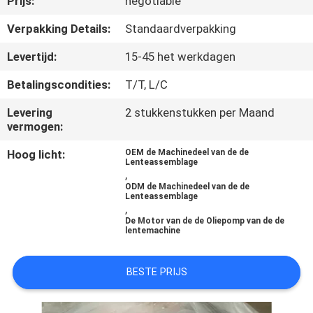
Prijs:
negotiable
CONTACTEER
ONS
Verpakking Details:
Standaardverpakking
Levertijd:
15-45 het werkdagen
NIEUWS
Betalingscondities:
T/T, L/C
Levering
2 stukkenstukken per Maand
ALLE
vermogen:
GEVALLEN
Hoog licht:
OEM de Machinedeel van de de
Lenteassemblage
,
VR
ODM de Machinedeel van de de
Lenteassemblage
,
De Motor van de de Oliepomp van de de
SITEMAP
lentemachine
BESTE PRIJS
PRIVACYBELEID