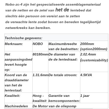
Nobo-zc-4 zijn het gespecialiseerde assemblagemateriaal
het de
van de netten en de zetel van
lentebed dat
slechts één persoon om vereist aan te zetten
de verwachte lente zodat boven en beneden tegelijkertijd
netwerkreeks kan bereiken.
Technische gegevens:
Merknaam:
NOBO
Maximumbreedte
2000mm
van de bednetten:
(option2000mm)
Het
80180mm
De diameter van
2.02.4mm
aanpassingsbed
de de lentedraad:
(
customizability)
levert hoogte
op:
Koord van de
1.31.6mm
De totale stroom:
4.5KVA
draaddiameter
van het de
lentestaal:
Kwaliteit
:
Hoog -
Garantie van
1 jaar
kwaliteit
kerncomponenten:
Machinedelen
De Motor van de oliepomp