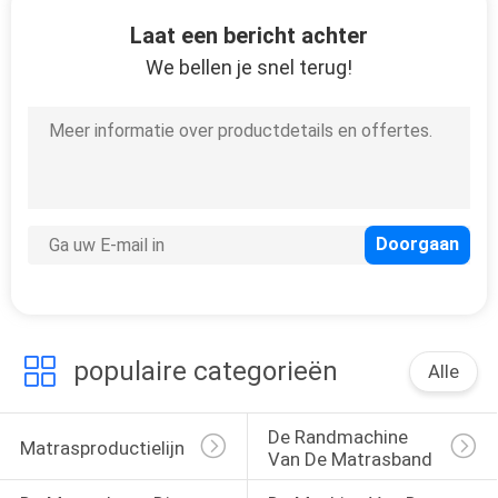
CONTACTEER
Laat een bericht achter
ONS
We bellen je snel terug!
NIEUWS
ALLE
GEVALLEN
VR
SITEMAP
populaire categorieën
Alle
PRIVACYBELEID
De Randmachine 
Matrasproductielijn
Van De Matrasband