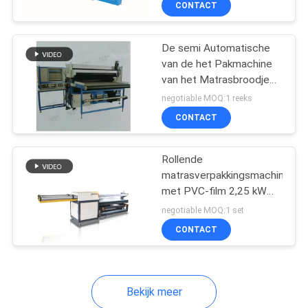
CONTACT
10
Productie
Sofa Spring Machine
De semi Automatische
van de het Pakmachine
van het Matrasbroodje
van de de Polyestervezel
negotiable MOQ:1 reeks
Machine van het het
CONTACT
Schuim Verpakkende
Broodje
10
Rollende
matrasverpakkingsmachine
Draad die
met PVC-film 2,25 kW
vermogen
Snijmachine
negotiable MOQ:1 set
CONTACT
rechtmaken
Bekijk meer
8