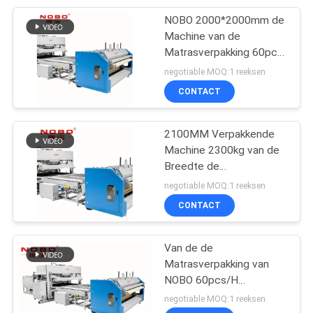
NOBO 2000*2000mm de
8
Machine van de
Matrasverpakking 60pcs
matras naaimachine
per Uur
negotiable MOQ:1 reeksen
CONTACT
2100MM Verpakkende
Machine 2300kg van de
Breedte de
20
Automatische Matras
negotiable MOQ:1 reeksen
De Machine van de
CONTACT
matrasverpakking
Van de de
Matrasverpakking van
NOBO 60pcs/H
Efficiency van de de
negotiable MOQ:1 reeksen
Machine de Hoge