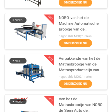
de Machinematras
CONTACTEER
ONDERZOEK NU
vouwen
ONS
HOT
NOBO-van het de
63
Machine Automatische
NIEUWS
Broodje van de
De matraslente die
Matrasverpakking de
negotiable MOQ:1 reeks
Machine maken
Matras Verpakkende
ALLE
ONDERZOEK NU
Machine
GEVALLEN
HOT
Verpakkende van het de
Matrasbroodje van de
VR
Matrasproductielijn van
40
de de
negotiable MOQ:1 reeks
Verpakkingsmachine de
SITEMAP
De Machine van de
ONDERZOEK NU
Matrascompressor
de lenteassemblage
PRIVACYBELEID
HOT
Van het de
Matrasbroodje van NOBO
de Semi Auto de