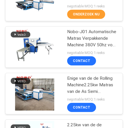
Verpakkingsmachine
negotiable MOQ:1 reeks
380V 50HZ 2.25kw kiest
ONDERZOEK NU
As uit
58
de machine van de
Nobo-J01 Automatische
Matras Verpakkende
zaklente
Machine 380V 50hz voor
Verpakkingsspons/Latexmatra
negotiable MOQ:1 reeks
CONTACT
Enige van de de Rolling
17
Machine2.25kw Matras
De matraslente die
van de As Semi
Automatische Matras de
negotiable MOQ:1 reeks
Machine rollen
Dekkingsmachine
CONTACT
2.25kw van de de