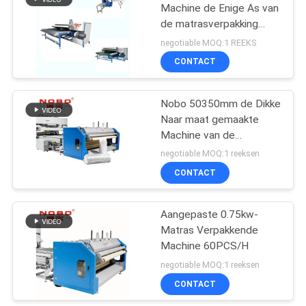
Machine de Enige As van
de matrasverpakking
8
Semi Automatische
negotiable MOQ:1 REEKS
Rolling Machine
Matras die Machine
CONTACT
rollen
Nobo 50350mm de Dikke
Naar maat gemaakte
Machine van de
Matrasverpakking
negotiable MOQ:1 reeksen
CONTACT
12
De Machine van de
Aangepaste 0.75kw-
Matras Verpakkende
matrascompressie
Machine 60PCS/H
negotiable MOQ:1 reeksen
CONTACT