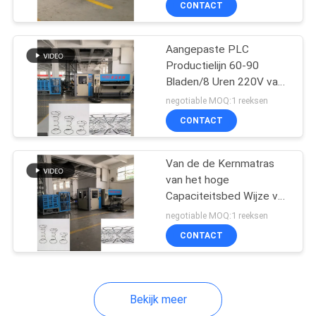
CONTACT
10
Sofa Spring Machine
Aangepaste PLC
Productielijn 60-90
Bladen/8 Uren 220V van
de Controlematras
negotiable MOQ:1 reeksen
CONTACT
10
Van de de Kernmatras
van het hoge
Draad die
Capaciteitsbed Wijze van
de de Productielijn de
Snijmachine
negotiable MOQ:1 reeksen
Automatische Verrichting
CONTACT
rechtmaken
Bekijk meer
8