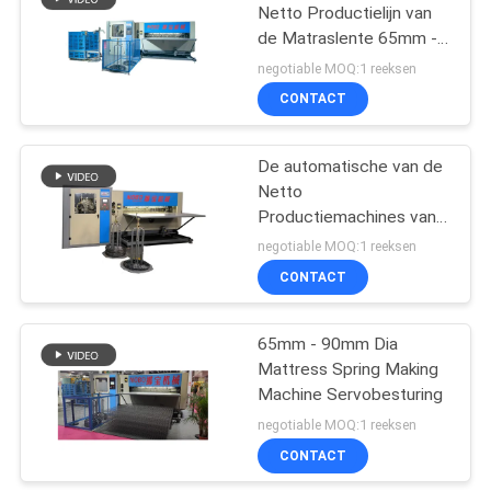
Netto Productielijn van
de Matraslente 65mm -
8
90mm Diameter
negotiable MOQ:1 reeksen
Matras die Machine
CONTACT
rollen
De automatische van de
Netto
Productiemachines van
het de Lentebed
negotiable MOQ:1 reeksen
Efficiency 60-90
CONTACT
12
Bladen/8 Uren
De Machine van de
65mm - 90mm Dia
Mattress Spring Making
matrascompressie
Machine Servobesturing
negotiable MOQ:1 reeksen
CONTACT