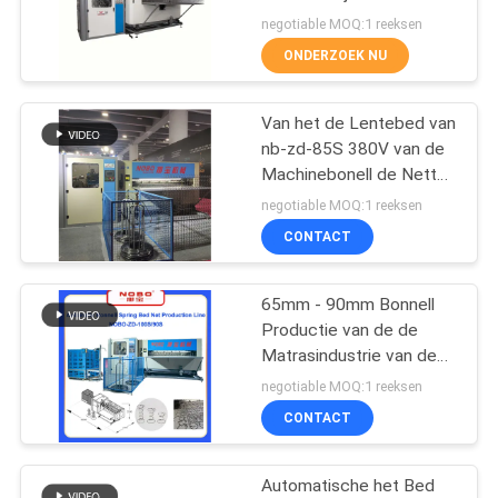
JAREN '80 2M van het
negotiable MOQ:1 reeksen
de Lentebed Max Width
ONDERZOEK NU
58
de machine van de
Van het de Lentebed van
nb-zd-85S 380V van de
zaklente
Machinebonell de Netto
de Matraslente die
negotiable MOQ:1 reeksen
Machine maken
CONTACT
65mm - 90mm Bonnell
17
Productie van de de
De matraslente die
Matrasindustrie van de
de Lentemachine de
negotiable MOQ:1 reeksen
Machine rollen
Automatische
CONTACT
Automatische het Bed