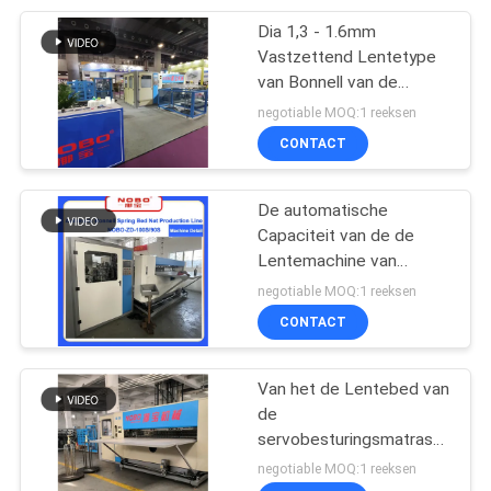
Dia 1,3 - 1.6mm
8
Vastzettend Lentetype
van Bonnell van de
matras naaimachine
Matrasproductielijn
negotiable MOQ:1 reeksen
CONTACT
De automatische
Capaciteit van de de
Lentemachine van
20
Matrasbonnell H 60 - 90
negotiable MOQ:1 reeksen
De Machine van de
Bladen/8
CONTACT
matrasverpakking
Van het de Lentebed van
de
servobesturingsmatras
de Kernproductielijn 100
negotiable MOQ:1 reeksen
de Lentes/Min