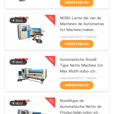
Machine rollen
CONTACTEER
ONDERZOEK NU
ONS
HOT
NOBO-Lente die van de
63
Machines de Automatras
NIEUWS
tot Machine maken
De matraslente die
Servomotor nobo-zd-
negotiable MOQ:1 reeksen
Machine maken
85S
ALLE
ONDERZOEK NU
GEVALLEN
HOT
Automatische Bonell-
Type Netto Machine 2m
VR
Max Width nobo-zd-
40
100S van het de
negotiable MOQ:1 reeksen
Lentebed
SITEMAP
De Machine van de
ONDERZOEK NU
de lenteassemblage
PRIVACYBELEID
HOT
Bonelltype de
Automatische Netto de
Productielijn nobo-zd-