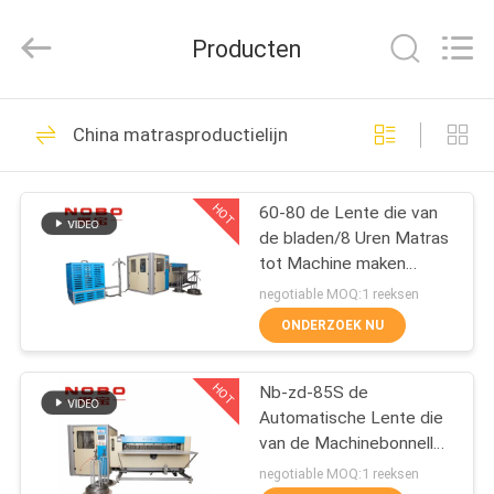
Nobo
Machinery
Co.,
Producten
Ltd..
All
Rights
Reserved.
THUIS
Developed
81
by
China matrasproductielijn
ECER
matrasproductielijn
PRODUCTEN
HOT
60-80 de Lente die van
de bladen/8 Uren Matras
OVER
tot Machine maken
ONS
Automatisch Bonnell-
negotiable MOQ:1 reeksen
Type
ONDERZOEK NU
20
FABRIEKSREIS
De Randmachine
HOT
Nb-zd-85S de
Automatische Lente die
KWALITEITSCONTROLE
van de matrasband
van de Machinebonnell
van de de Lentematras
negotiable MOQ:1 reeksen