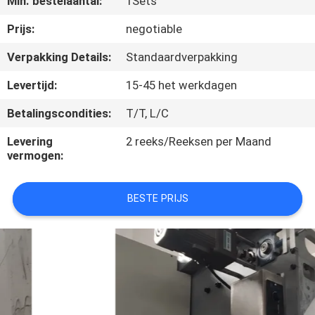
Min. bestelaantal:
1Sets
CONTACTEER
ONS
Prijs:
negotiable
Verpakking Details:
Standaardverpakking
NIEUWS
Levertijd:
15-45 het werkdagen
Betalingscondities:
T/T, L/C
ALLE
GEVALLEN
Levering
2 reeks/Reeksen per Maand
vermogen:
VR
BESTE PRIJS
SITEMAP
PRIVACYBELEID