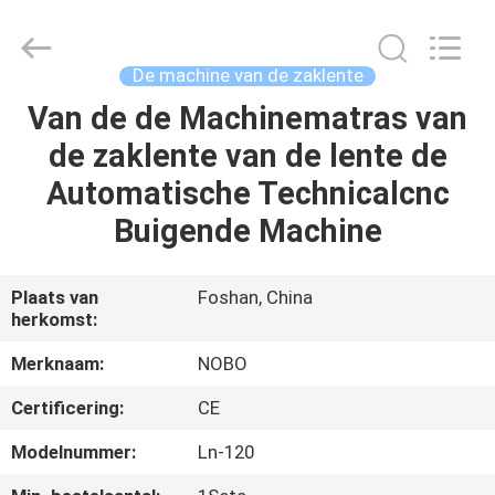
Nobo
Machinery
Co.,
Ltd..
All
De machine van de zaklente
Rights
Reserved.
Developed
Van de de Machinematras van
THUIS
by
ECER
de zaklente van de lente de
PRODUCTEN
Automatische Technicalcnc
Buigende Machine
OVER
ONS
Plaats van
Foshan, China
herkomst:
FABRIEKSREIS
Merknaam:
NOBO
Certificering:
CE
KWALITEITSCONTROLE
Modelnummer:
Ln-120