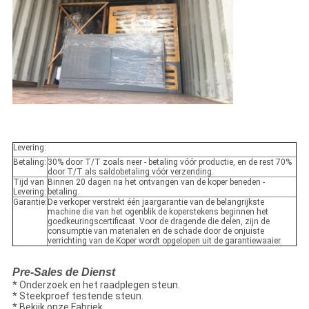
Levering:
Betaling:
30% door T/T zoals neer - betaling vóór productie, en de rest 70%
door T/T als saldobetaling vóór verzending.
Tijd van
Binnen 20 dagen na het ontvangen van de koper beneden -
Levering:
betaling.
Garantie:
De verkoper verstrekt één jaargarantie van de belangrijkste
machine die van het ogenblik de koperstekens beginnen het
goedkeuringscertificaat. Voor de dragende die delen, zijn de
consumptie van materialen en de schade door de onjuiste
verrichting van de Koper wordt opgelopen uit de garantiewaaier.
Pre-Sales de Dienst
* Onderzoek en het raadplegen steun.
* Steekproef testende steun.
* Bekijk onze Fabriek.