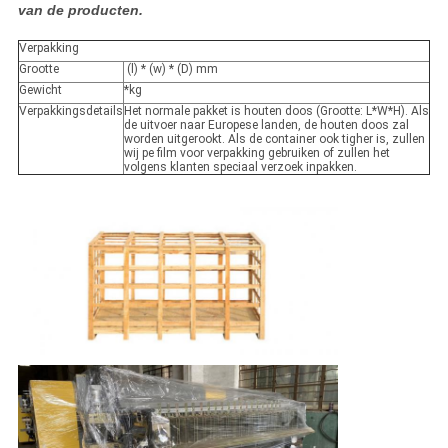
van de producten.
Verpakking
Grootte
(l) * (w) * (D) mm
Gewicht
*kg
Verpakkingsdetails
Het normale pakket is houten doos (Grootte: L*W*H). Als
de uitvoer naar Europese landen, de houten doos zal
worden uitgerookt. Als de container ook tigher is, zullen
wij pe film voor verpakking gebruiken of zullen het
volgens klanten speciaal verzoek inpakken.