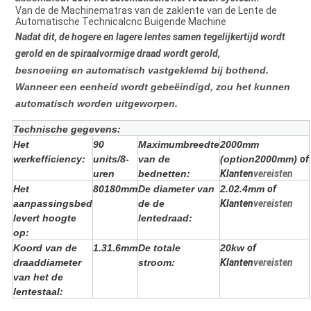
Van de de Machinematras van de zaklente van de Lente de
Automatische Technicalcnc Buigende Machine
Nadat dit, de hogere en lagere lentes samen tegelijkertijd wordt
gerold en de spiraalvormige draad wordt gerold,
besnoeiing en automatisch vastgeklemd bij bothend.
Wanneer een eenheid wordt gebeëindigd, zou het kunnen
automatisch worden uitgeworpen.
Technische gegevens:
Het
90
Maximumbreedte
2000mm
werkefficiency:
units/8-
van de
(option2000mm)
of
uren
bednetten:
Klanten
vereisten
Het
80180mm
De diameter van
2.02.4mm
of
aanpassingsbed
de de
Klanten
vereisten
levert hoogte
lentedraad:
op:
Koord van de
1.31.6mm
De totale
20kw
of
draaddiameter
stroom:
Klanten
vereisten
van het de
lentestaal: