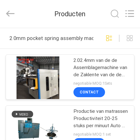
Machinery
Co.,
Ltd..
Producten
All
Rights
Reserved.
Developed
THUIS
by
ECER
2 0mm pocket spring assembly machine online fabrica
PRODUCTEN
2.02.4mm van de de
Assemblagemachine van
OVER
de Zaklente van de de
ONS
Zaklente de
negotiable MOQ:1Sets
Viscosemachine
CONTACT
FABRIEKSREIS
Productie van matrassen
Productiviteit 20-25
KWALITEITSCONTROLE
stuks per minuut Auto M-
type Edge Guard Spring
negotiable MOQ:1 set