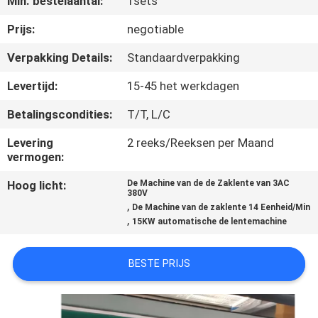
Min. bestelaantal:
1sets
CONTACTEER
ONS
Prijs:
negotiable
Verpakking Details:
Standaardverpakking
NIEUWS
Levertijd:
15-45 het werkdagen
Betalingscondities:
T/T, L/C
ALLE
GEVALLEN
Levering
2 reeks/Reeksen per Maand
vermogen:
Hoog licht:
De Machine van de de Zaklente van 3AC
VR
380V
,
De Machine van de zaklente 14 Eenheid/Min
,
15KW automatische de lentemachine
SITEMAP
BESTE PRIJS
PRIVACYBELEID