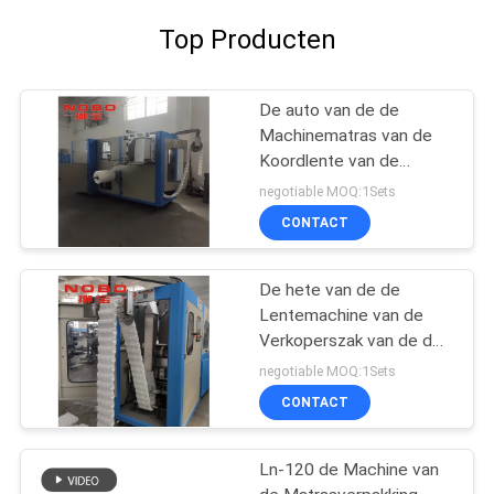
Top Producten
De auto van de de
Machinematras van de
Koordlente van de
Machines Automatische
negotiable MOQ:1Sets
Technicalcnc Buigende
CONTACT
Machine
De hete van de de
Lentemachine van de
Verkoperszak van de de
Zakmatras Fabriek van
negotiable MOQ:1Sets
de Lentechina
CONTACT
Ln-120 de Machine van