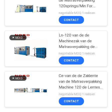
de Matrasverpakking
120springs/Min For
Mattress Pocket Spring
negotiable MOQ:1 reeksen
CONTACT
Ln-120 van de de
Machinezak van de
Matrasverpakking de
Lentemachine 38KW 120
negotiable MOQ:1 reeksen
de Lentes Min Bonell
CONTACT
Type
Ce-van de de Zaklente
van de Matrasverpakking
Machine 120 de Lentes
Min Production Line
negotiable MOQ:1 reeksen
CONTACT