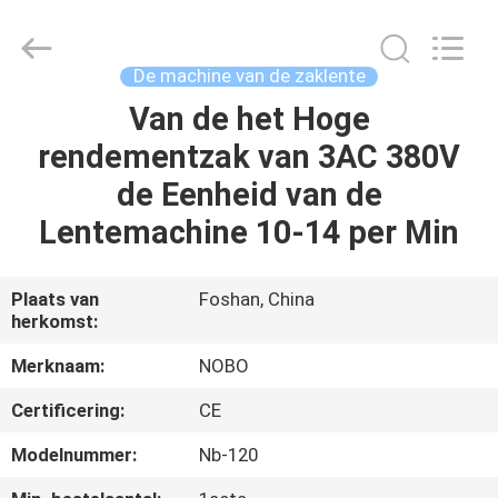
Nobo
Machinery
Co.,
Ltd..
All
De machine van de zaklente
Rights
Reserved.
Developed
Van de het Hoge
THUIS
by
ECER
rendementzak van 3AC 380V
PRODUCTEN
de Eenheid van de
Lentemachine 10-14 per Min
OVER
ONS
Plaats van
Foshan, China
herkomst:
FABRIEKSREIS
Merknaam:
NOBO
Certificering:
CE
KWALITEITSCONTROLE
Modelnummer:
Nb-120