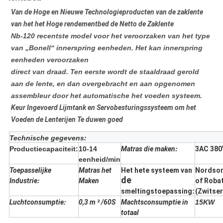
Van de Hoge en Nieuwe Technologieproducten van de zaklente
van het het Hoge rendementbed de Netto de Zaklente
Nb-120
recentste model voor het veroorzaken van het type
van „Bonell“ innerspring eenheden. Het kan innerspring
eenheden veroorzaken
direct van draad. Ten eerste wordt de staaldraad gerold
aan de lente, en dan overgebracht en aan opgenomen
assembleur door het automatische het voeden systeem.
Keur Ingevoerd Lijmtank en Servobesturingssysteem om het
Voeden de Lenterijen Te duwen goed
Technische gegevens:
Productiecapaciteit:
10-14
Matras die maken
:
3AC 380
eenheid/min
Toepasselijke
Matras het
Het hete systeem van
Nordson
de
Industrie
:
Maken
of Roba
smeltingstoepassing
:
(Zwitser
Luchtconsumptie
:
0,3 m ³ /60S
Machtsconsumptie in
15KW
totaal