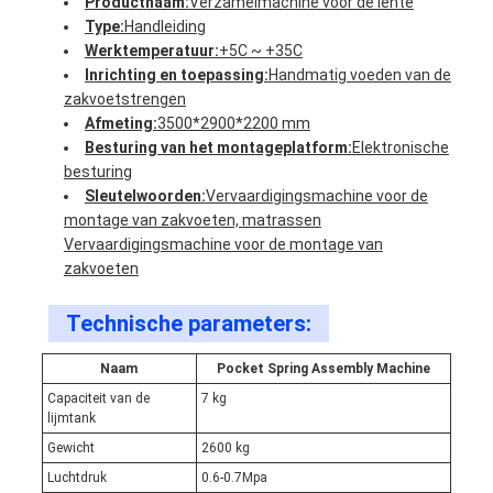
Productnaam:
Verzamelmachine voor de lente
Type:
Handleiding
Werktemperatuur:
+5C ~ +35C
Inrichting en toepassing:
Handmatig voeden van de
zakvoetstrengen
Afmeting:
3500*2900*2200 mm
Besturing van het montageplatform:
Elektronische
besturing
Sleutelwoorden:
Vervaardigingsmachine voor de
montage van zakvoeten, matrassen
Vervaardigingsmachine voor de montage van
zakvoeten
Technische parameters:
Naam
Pocket Spring Assembly Machine
Capaciteit van de
7 kg
lijmtank
Gewicht
2600 kg
Luchtdruk
0.6-0.7Mpa