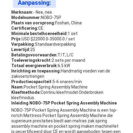
Aanpassing:
Merknaam:
- Nee, nee.
Modelnummer:
NOBO-75P
Plaats van oorsprong:
Foshan, China
Certificering:
CE
Minimale bestelhoeveelheid:
1 set
Prijs:
USD $22000.0-35000.0 / set
Verpakking:
Standaardverpakking
Levertijd:
25
Betalingsvoorwaarden:
T/T, L/C
Toeleveringskracht:
2 sets per maand
Totaal energieverbruik:
6.5 kW
Inrichting en toepassing:
Handmatig voeden van de
zakvoetstrengen
Productiecapaciteit:
5-6 snaren/min
Naam:
Pocket Spring Assembly Machine
Kleefmethode:
Continu kleefmodel Onderbroken
kleefmodus
Inleiding NOBO-75P Pocket Spring Assembly Machine
NOBO-75P Pocket Spring Assembly Machine is een top-
notch Mattress Pocket Spring Assembly Machine die
superieure prestaties biedt aan matras zak spring
assembly machine en pocket spring maken machineHet
is gecertificeerd door CE en wordt aangeboden tegen een