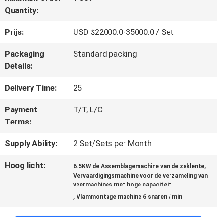
Quantity:
CONTACTEER
Prijs:
USD $22000.0-35000.0 / Set
ONS
Packaging
Standard packing
Details:
NIEUWS
Delivery Time:
25
Payment
T/T, L/C
Terms:
ALLE
GEVALLEN
Supply Ability:
2 Set/Sets per Month
Hoog licht:
,
6.5KW de Assemblagemachine van de zaklente
Vervaardigingsmachine voor de verzameling van
VR
veermachines met hoge capaciteit
,
Vlammontage machine 6 snaren / min
SITEMAP