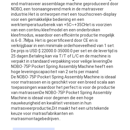
end matrasveer assemblage machine geproduceerd door
NOBO, een toonaangevend merk in de matrasveer
industrie.Het is ontworpen met een touchscreen-display
voor een gemakkelijke bediening en een
werktemperatuurbereik van +5C~+35CHet is voorzien
van een continu kleefmodel en een onderbroken
kleefmodus, waardoor een efficiënte productie mogelijk
is.6-0..7Mpa. Het is gecertificeerd door CE en is
verkrijgbaar in een minimale orderhoeveelheid van 1 set.
De prijs is USD $ 22000.0-35000.0 per set en de levertijd is
25 dagen.Betaling kan via T/T of L/C en de machine is
verpakt in standaard verpakking voor veilige leveringDe
NOBO-75P Pocket Spring Assembly Machine heeft een
hoge leveringscapaciteit van 2 sets per maand.
De NOBO-75P Pocket Spring Assembly Machine is ideaal
voor matrassen en is geschikt voor een breed scala aan
toepassingen.waardoor het perfect is voor de productie
van matrassenDe NOBO-75P Pocket Spring Assembly
Machine is ideaal voor degenen die een hoge
nauwkeurigheid en kwaliteit vereisen in hun
matrasveerproductie,Dit maakt het een uitstekende
keuze voor matrasfabrikanten en
matrasmontagebedrijven..