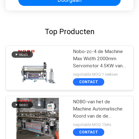
Top Producten
Nobo-zc-4 de Machine
Max Width 2000mm
Servomotor 4.5KW van
de de lenteassemblage
negotiable MOQ:1 reeksen
CONTACT
NOBO-van het de
Machine Automatische
Koord van de de
Lenteassemblage de
negotiable MOQ:1Sets
Lentemachine
CONTACT