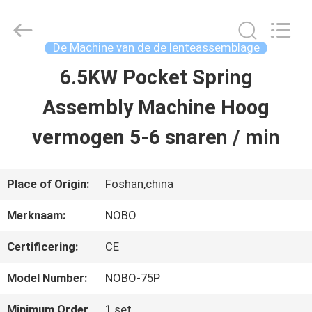
2026
Foshan
Nobo
Machinery
De Machine van de de lenteassemblage
Co.,
Ltd..
6.5KW Pocket Spring
THUIS
All
Rights
Reserved.
Assembly Machine Hoog
Developed
by
PRODUCTEN
ECER
vermogen 5-6 snaren / min
OVER
Place of Origin:
Foshan,china
ONS
Merknaam:
NOBO
Certificering:
CE
FABRIEKSREIS
Model Number:
NOBO-75P
KWALITEITSCONTROLE
Minimum Order
1 set