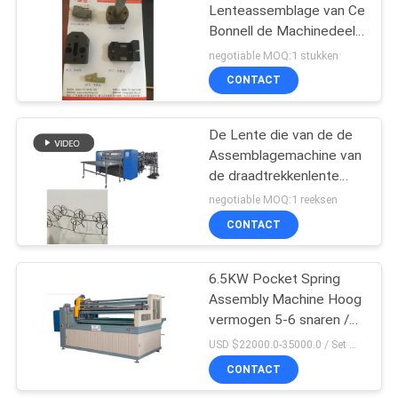
Lenteassemblage van Ce
Bonnell de Machinedeel
die Axle Wedge Clamp
negotiable MOQ:1 stukken
Wire Feeding-Toestel
CONTACT
glijden
De Lente die van de de
Assemblagemachine van
de draadtrekkenlente
Matras
negotiable MOQ:1 reeksen
Productiemachine rolt
CONTACT
6.5KW Pocket Spring
Assembly Machine Hoog
vermogen 5-6 snaren /
min
USD $22000.0-35000.0 / Set MOQ:1 set
CONTACT