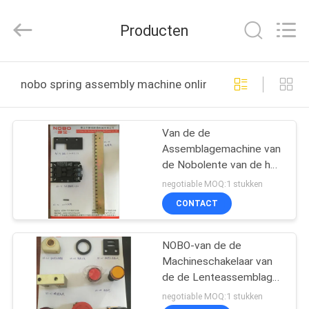
Co.,
Ltd..
All
Producten
Rights
Reserved.
Developed
by
THUIS
ECER
nobo spring assembly machine online fabricage
PRODUCTEN
Van de de
Assemblagemachine van
OVER
de Nobolente van de het
ONS
Deellegering van de
negotiable MOQ:1 stukken
Kokerhulpmiddelen de
CONTACT
Wisselstroomschakelaar
FABRIEKSREIS
NOBO-van de de
Machineschakelaar van
KWALITEITSCONTROLE
de de Lenteassemblage
de Indicator Lichte niet
negotiable MOQ:1 stukken