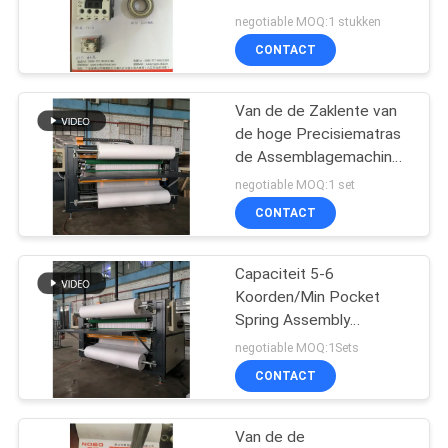
Machinemechanische
negotiable MOQ:1 stukken
gedeelte van de het
CONTACT
Relaisklem van de de
Houders Klein Schacht
Cu 16
Van de de Zaklente van
de hoge Precisiematras
de Assemblagemachine
met 0.6-0.7mpa-
negotiable MOQ:1 set
Luchtdruk
CONTACT
Capaciteit 5-6
Koorden/Min Pocket
Spring Assembly
Machine-
negotiable MOQ:1Sets
Matrasmachines 6.5KW
CONTACT
Van de de