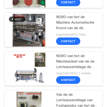
Leider Regular Jaw
CONTACTEER
CONTACT
ONS
NOBO-van het de
Machine Automatische
NIEUWS
Koord van de de
Lenteassemblage de
negotiable MOQ:1Sets
Lentemachine
ALLE
CONTACT
GEVALLEN
NOBO-van het de
Machinedeel van de de
VR
Lenteassemblage de
Motor van de de
negotiable MOQ:1 stukken
Oliepomp
SITEMAP
CONTACT
PRIVACYBELEID
Van de de
Lenteassemblage van
Foshannobo van het de