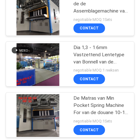
de de
Assemblagemachine van
8
de Zaklente het
negotiable MOQ:1Sets
SCHERMcontrole
Matras die Machine
CONTACT
rollen
Dia 1,3 - 1.6mm
Vastzettend Lentetype
van Bonnell van de
Matrasproductielijn
negotiable MOQ:1 reeksen
CONTACT
12
De Machine van de
De Matras van Min
Pocket Spring Machine
matrascompressie
For van de douane 10-14
Eenheid
negotiable MOQ:1Sets
CONTACT