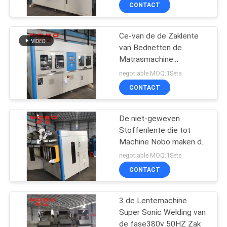
Robatech de Hete
CONTACTEER
CONTACT
Smelting
ONS
Ce-van de de Zaklente
63
van Bednetten de
NIEUWS
Matrasmachine
De matraslente die
0.3m3/Min Air
negotiable MOQ:1Sets
Machine maken
Consumption
ALLE
CONTACT
GEVALLEN
De niet-geweven
Stoffenlente die tot
VR
Machine Nobo maken de
40
Automatische Machine
negotiable MOQ:1Sets
van de Zaklente
SITEMAP
De Machine van de
CONTACT
de lenteassemblage
PRIVACYBELEID
3 de Lentemachine
Super Sonic Welding van
de fase380v 50HZ Zak