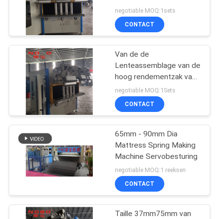
negotiable MOQ:1sets
CONTACT
58
de machine van de
Van de de
Lenteassemblage van de
zaklente
hoog rendementzak van
de de Machinelente het
negotiable MOQ:1Sets
Bed Netto Productielijn
CONTACT
65mm - 90mm Dia
17
Mattress Spring Making
De matraslente die
Machine Servobesturing
negotiable MOQ:1 reeksen
Machine rollen
CONTACT
Taille 37mm75mm van