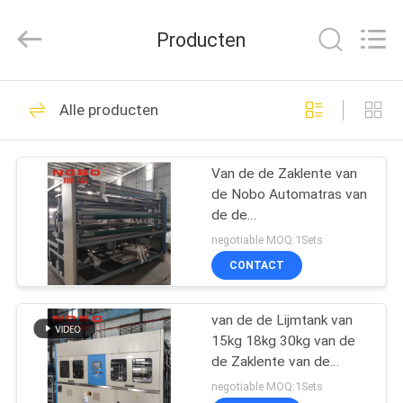
Machinery
Co.,
Ltd..
Producten
All
Rights
Reserved.
Developed
THUIS
by
80
ECER
Alle producten
matrasproductielijn
PRODUCTEN
Van de de Zaklente van
de Nobo Automatras van
OVER
de de
ONS
Machine0.3m3/60s
negotiable MOQ:1Sets
Lucht Hoge de
CONTACT
Consumptiesnelheid
21
FABRIEKSREIS
De Randmachine
van de de Lijmtank van
15kg 18kg 30kg van de
KWALITEITSCONTROLE
van de matrasband
de Zaklente van de
Machinenordson
negotiable MOQ:1Sets