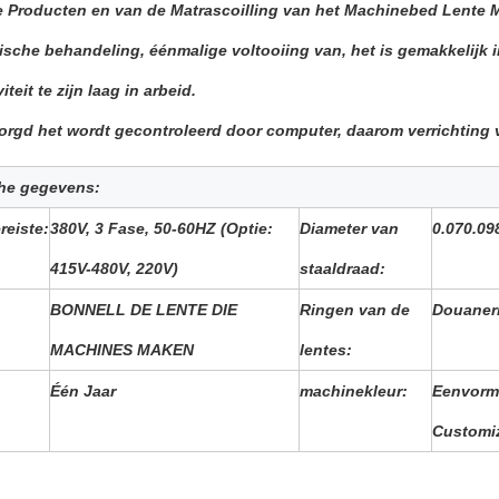
e Producten en van de Matrascoilling van het Machinebed Lente
ische behandeling, éénmalige voltooiing van, het is gemakkelijk
iteit te zijn laag in arbeid.
rgd het wordt gecontroleerd door computer, daarom verrichting 
he gegevens:
reiste
:
380V, 3 Fase, 50-60HZ (Optie:
Diameter van
0.070.09
415V-480V, 220V)
staaldraad:
BONNELL DE LENTE DIE
Ringen van de
Douaner
MACHINES MAKEN
lentes:
Één Jaar
machinekleur:
Eenvormi
Customi