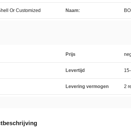
hell Or Customized
Naam:
BO
Prijs
neg
Levertijd
15-
Levering vermogen
2 r
tbeschrijving