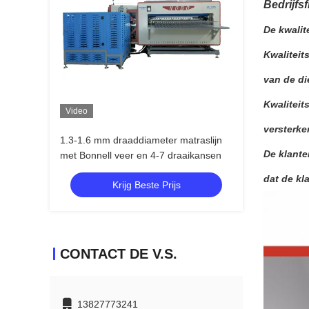
Bedrijfsf
De kwalit
Kwaliteit
van de di
Kwaliteit
Video
versterke
1.3-1.6 mm draaddiameter matraslijn
De klante
met Bonnell veer en 4-7 draaikansen
dat de kl
Krijg Beste Prijs
CONTACT DE V.S.
13827773241