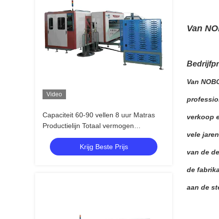
Van NOB
Bedrijfpr
Van NOBO 
Video
professio
Capaciteit 60-90 vellen 8 uur Matras
verkoop 
Productielijn Totaal vermogen
vele jare
Ongeveer 35 KVA Productieapparatuur
Krijg Beste Prijs
voor matrassen met hoge output
van de de
de fabrik
aan de st