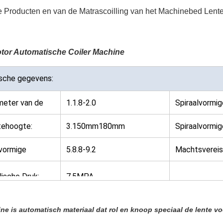
e Producten en van de Matrascoilling van het Machinebed Len
tor Automatische Coiler Machine
sche gegevens:
meter van de
1.1.8-2.0
Spiraalvormig
d:
draaddiamete
tehoogte:
3.150mm180mm
Spiraalvormig
Hoogte:
lvormige
5.8.8-9.2
Machtsvereis
er:
:
lische Druk:
7.5MPA
ne is automatisch materiaal dat rol en knoop speciaal de lente vo