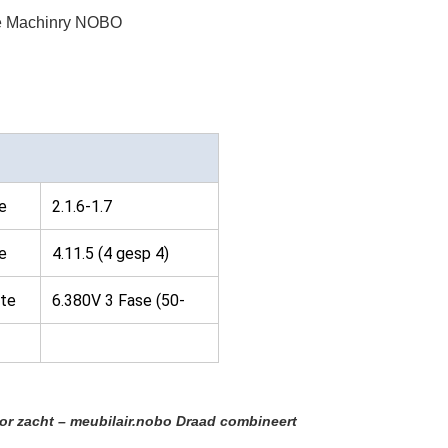
te Machinry NOBO
e
2.1.6-1.7
r:
e
4.11.5 (4 gesp 4)
10,5 (5 gesp 4)
te
6.380V 3 Fase (50-
60HZ)
or zacht – meubilair.nobo
Draad
combineert