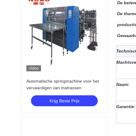
De beter
De therm
productiv
Gewaarbo
Technisc
Machtsve
Video
Automatische springmachine voor het
Naam:
vervaardigen van matrassen
Krijg Beste Prijs
Garantie: