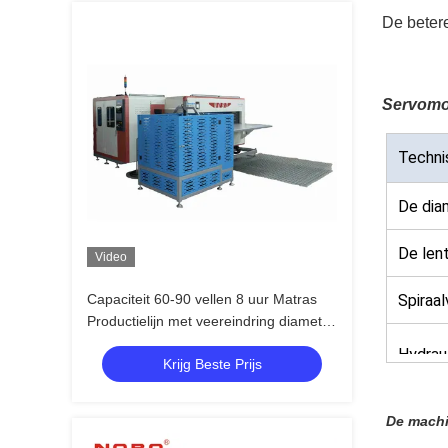
De beter
Servomo
Techni
De dia
roldraa
De len
Video
Capaciteit 60-90 vellen 8 uur Matras
Spiraa
Productielijn met veereindring diameter
Diamet
65mm-90mm Montage draaddiameter
Hydrau
Krijg Beste Prijs
1.3-1.6mm voor Matrasmontage
De machi