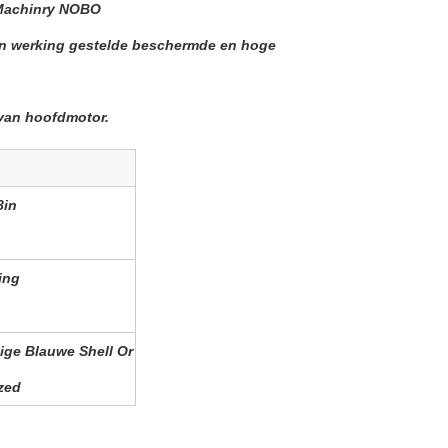
 Machinry NOBO
 in werking gestelde beschermde en hoge
van hoofdmotor.
8in
ing
ge Blauwe Shell Or
zed