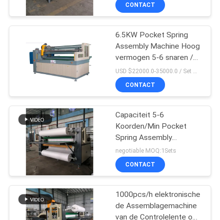
CONTACTEER
CONTACT
ONS
6.5KW Pocket Spring
Assembly Machine Hoog
NIEUWS
vermogen 5-6 snaren /
min
USD $22000.0-35000.0 / Set MOQ:1 set
ALLE
CONTACT
GEVALLEN
Capaciteit 5-6
Koorden/Min Pocket
VR
Spring Assembly
Machine-
negotiable MOQ:1Sets
Matrasmachines 6.5KW
SITEMAP
CONTACT
PRIVACYBELEID
1000pcs/h elektronische
de Assemblagemachine
van de Controlelente om