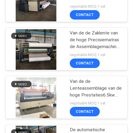
de Koorden van de
negotiable MOQ:1 set
Zaklentes manueel Te
CONTACT
voeden
Van de de Zaklente van
de hoge Precisiematras
de Assemblagemachine
met 0.6-0.7mpa-
negotiable MOQ:1 set
Luchtdruk
CONTACT
Van de de
Lenteassemblage van de
hoge Prestaties6.5kw
Zak Machine 5-6
negotiable MOQ:1 set
Koorden/Min Output
CONTACT
De automatische