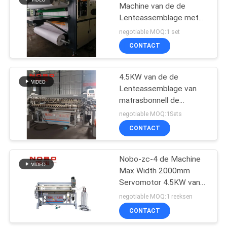
Machine van de de
Lenteassemblage met
van de de Zaklente van
negotiable MOQ:1 set
de Touch
CONTACT
screenvertoning de
Viscosemachine
4.5KW van de de
Lenteassemblage van
matrasbonnell de
Machine NOBO
negotiable MOQ:1Sets
CONTACT
Nobo-zc-4 de Machine
Max Width 2000mm
Servomotor 4.5KW van
de de lenteassemblage
negotiable MOQ:1 reeksen
CONTACT