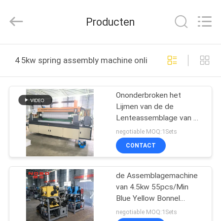
Co.,
Ltd..
All
Producten
Rights
Reserved.
Developed
by
THUIS
ECER
4 5kw spring assembly machine online fabricage
PRODUCTEN
Ononderbroken het
Lijmen van de de
OVER
Lenteassemblage van de
ONS
Wijzezak de Machine
negotiable MOQ:1Sets
Elektronische Controle
CONTACT
FABRIEKSREIS
de Assemblagemachine
van 4.5kw 55pcs/Min
KWALITEITSCONTROLE
Blue Yellow Bonnel
Spring voor Matras
negotiable MOQ:1Sets