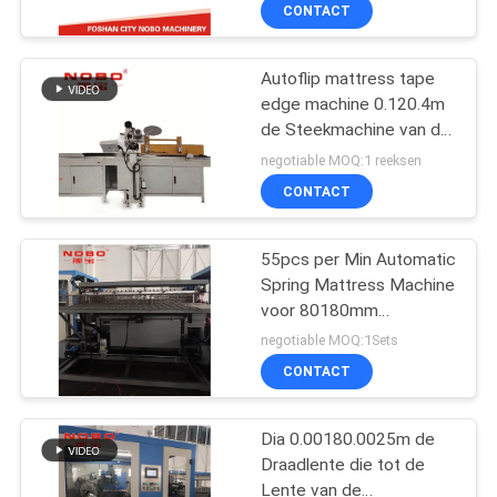
rollen
CONTACTEER
CONTACT
ONS
Autoflip mattress tape
63
edge machine 0.120.4m
NIEUWS
de Steekmachine van de
De matraslente die
Matrasketting
negotiable MOQ:1 reeksen
Machine maken
ALLE
CONTACT
GEVALLEN
55pcs per Min Automatic
Spring Mattress Machine
VR
voor 80180mm
40
Bednetten
negotiable MOQ:1Sets
SITEMAP
De Machine van de
CONTACT
de lenteassemblage
PRIVACYBELEID
Dia 0.00180.0025m de
Draadlente die tot de
Lente van de