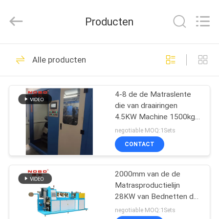
Machinery
Co.,
Ltd..
Producten
All
Rights
Reserved.
Developed
THUIS
by
80
ECER
Alle producten
matrasproductielijn
PRODUCTEN
4-8 de de Matraslente
die van draairingen
OVER
4.5KW Machine 1500kg
ONS
maken
negotiable MOQ:1Sets
CONTACT
21
FABRIEKSREIS
De Randmachine
2000mm van de de
Matrasproductielijn
KWALITEITSCONTROLE
van de matrasband
28KW van Bednetten de
de Zaklente die Machine
negotiable MOQ:1Sets