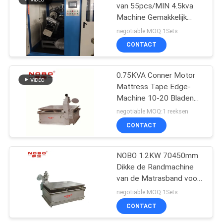
van 55pcs/MIN 4.5kva
Machine Gemakkelijk
8
Gewerkt maken
negotiable MOQ:1Sets
Matras die Machine
CONTACT
rollen
0.75KVA Conner Motor
Mattress Tape Edge-
Machine 10-20 Bladen
per Uren
negotiable MOQ:1 reeksen
CONTACT
12
De Machine van de
NOBO 1.2KW 70450mm
Dikke de Randmachine
matrascompressie
van de Matrasband voor
Slaapzak
negotiable MOQ:1Sets
CONTACT