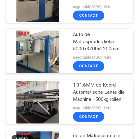
Machinematras
negotiable MOQ:1Sets
Autocoiler maken
CONTACT
Machine
58
de machine van de
Auto de
Matrasproductielijn
zaklente
5000x3200x2200mm
van de Koordlente
negotiable MOQ:1Sets
CONTACT
1.31.6MM de Koord
17
Automatische Lente die
De matraslente die
Machine 1500kg rollen
negotiable MOQ:1Sets
Machine rollen
CONTACT
de de Matraslente die